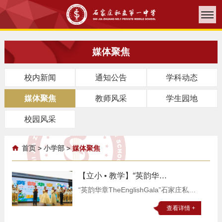
媒体聚焦
校内新闻
通知公告
学科动态
媒体聚焦
教师风采
学生园地
校园风采
首页
>
小学部
>
媒体聚焦
【立小 • 教学】“英韵华
章 The English Gala” 英语艺术周
“英韵华章TheEnglishGala”石家庄私立
圆满落幕｜立小教学节活动
一中附属小学第三届教学节暨英语艺术
查看详情 +
周圆满落幕当英语学习走出课本，当青