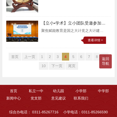
大方面同步突破，接连斩获国际、国
家、区级重磅荣誉！从安徒
【立小•学术】立小团队受邀参加京
津冀首届民办教育学术年会
聚焦赋能教育是国之大计党之大计建设
教育强国基础教育必须谋求战略之道和
查看详情 +
变革之道改革最终发生在课堂上2025年
3月28日，由天津市教育学会民办教育专
首页
上一页
1
2
3
4
5
6
7
8
9
业委员会举办的
返回
导航
10
下一页
尾页
首页
私立一中
幼儿园
小学部
中学部
新闻中心
党支部
意见建议
联系我们
综合办电话： 0311-85267716
小学电话：0311-85266590