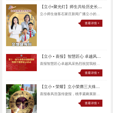
春风采跃然舞台，一场别开生面的文化
【立小•聚光灯】师生共绘历史长
盛宴在校园里绚
卷 解锁新时代育人密码｜立小师生
立小师生做客石家庄新闻广播立小的故
做客石家庄新闻广播
事五月的风掠过枝头将春天的温柔酿成
查看详情 +
初夏的甜意阳光穿过树叶的缝隙，在地
上写下快乐的音符。五月立小的师生齐
聚石家庄新闻广播
【立小 • 喜报】智慧匠心 卓越风采
｜热烈祝贺我校在全国生命教育观
喜报智慧匠心卓越风采热烈祝贺我校在
摩活动中喜获佳绩！
全国生命教育观摩活动中喜获佳绩！追
查看详情 +
光而行，耕耘不辍。石家庄私立一中附
属小学秉承“德育塑造品质，构建立人课
【立小 • 荣耀】立小荣膺三大殊
程；美育涵养生命
荣 奏响高质量发展强音
喜报春风浩荡传捷报，桃李葳蕤展新
篇。近日，立小以三箭齐发之势，在校
查看详情 +
长领航力、教师专业力、学生成长力三