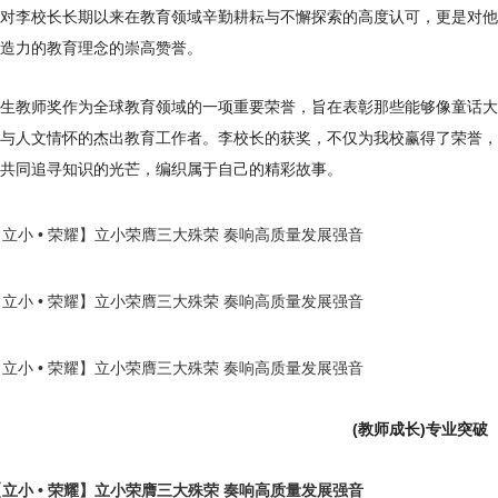
对李校长长期以来在教育领域辛勤耕耘与不懈探索的高度认可，更是对他
造力的教育理念的崇高赞誉。
生教师奖作为全球教育领域的一项重要荣誉，旨在表彰那些能够像童话大
与人文情怀的杰出教育工作者。李校长的获奖，不仅为我校赢得了荣誉，
共同追寻知识的光芒，编织属于自己的精彩故事。
(教师成长)专业突破