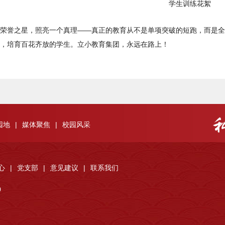
学生训练花絮
荣誉之星，照亮一个真理——真正的教育从不是单项突破的短跑，而是全
力，培育百花齐放的学生。立小教育集团，永远在路上！
园地
|
媒体聚焦
|
校园风采
心
|
党支部
|
意见建议
|
联系我们
0