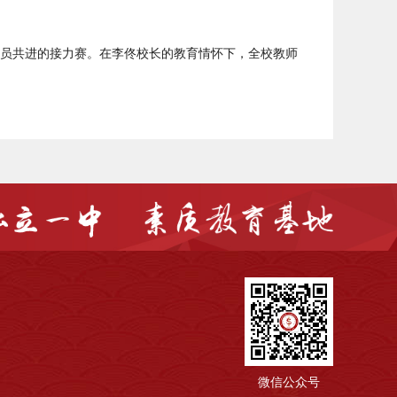
员共进的接力赛。在李佟校长的教育情怀下，全校教师
微信公众号