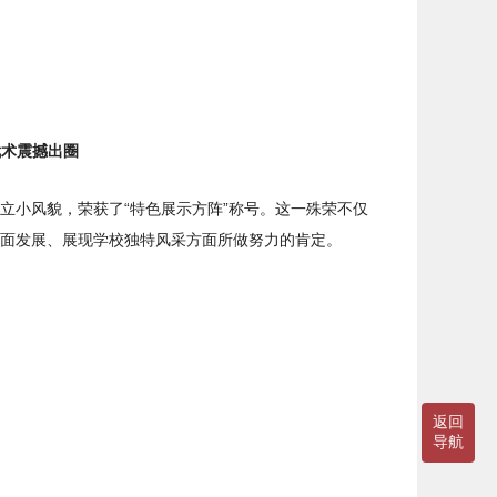
武术震撼出圈
立小风貌，荣获了“特色展示方阵”称号。这一殊荣不仅
面发展、展现学校独特风采方面所做努力的肯定。
返回
导航