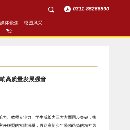
0311-85266590
媒体聚焦
校园风采
奏响高质量发展强音
领航力、教师专业力、学生成长力三大方面同步突破，接
班主任联盟的实践深耕，再到高新少年蓬勃昂扬的精神风