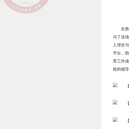
在第
与了这场
人理念与
平台，助
育工作成
校的领导