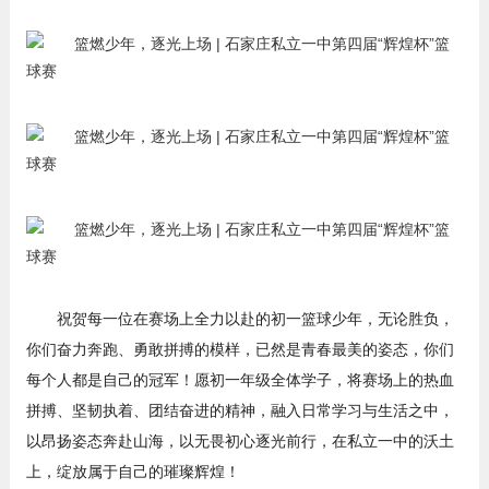
祝贺每一位在赛场上全力以赴的初一篮球少年，无论胜负，
你们奋力奔跑、勇敢拼搏的模样，已然是青春最美的姿态，你们
每个人都是自己的冠军！愿初一年级全体学子，将赛场上的热血
拼搏、坚韧执着、团结奋进的精神，融入日常学习与生活之中，
以昂扬姿态奔赴山海，以无畏初心逐光前行，在私立一中的沃土
上，绽放属于自己的璀璨辉煌！