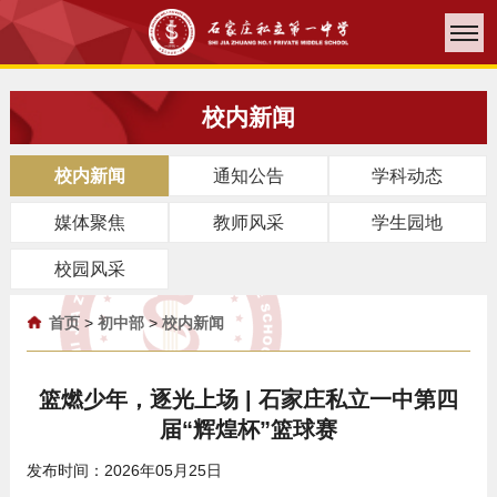
校内新闻
校内新闻
通知公告
学科动态
媒体聚焦
教师风采
学生园地
校园风采
首页
>
初中部
>
校内新闻
篮燃少年，逐光上场 | 石家庄私立一中第四
届“辉煌杯”篮球赛
发布时间：2026年05月25日