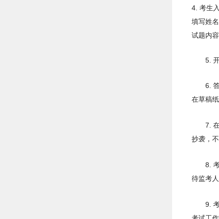
4. 考
填写姓名
试题内容
5.
6.
在草稿纸
7.
抄袭，不
8.
待监考人
9.
考试工作