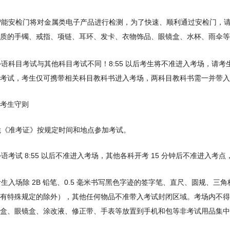
 智能安检门将对金属类电子产品进行检测，为了快速、顺利通过安检门，
质的手镯、戒指、项链、耳环、发卡、衣物饰品、眼镜盒、水杯、雨伞等
 外语科目考试与其他科目考试不同！8:55 以后考生将不准进入考场，请
考试，考生仅可携带相关科目教科书进入考场，两科目教科书需一并带入
考生守则
 凭《准考证》按规定时间和地点参加考试。
 外语考试 8:55 以后不准进入考场，其他各科开考 15 分钟后不准进入
 考生入场除 2B 铅笔、0.5 毫米书写黑色字迹的签字笔、直尺、圆规
有特殊规定的除外），其他任何物品不准带入考试封闭区域。考场内不得
盒、眼镜盒、涂改液、修正带、手表等放置到手机和包等非考试用品集中