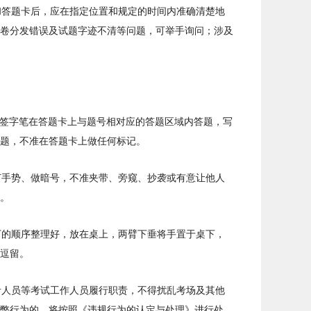
和答题卡后，应在指定位置和规定的时间内准确清楚地
卷分发错误及试题字迹不清等问题，可举手询问；涉及
字迹的签字笔在答题卡上与题号相对应的答题区域内答题，写
题，不准在答题卡上做任何标记。
打手势、做暗号，不准夹带、旁窥、抄袭或有意让他人
。
下的顺序整理好，放在桌上，两臂下垂将手置于桌下，
逗留。
考人员等考试工作人员履行职责，不得扰乱考场及其他
弊行为的，将按照《违规行为的认定与处理》进行处