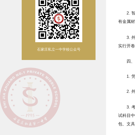
2.
有金属材
3.
实行开卷
石家庄私立一中学校公众号
四、
1.
2.
3.
试科目中
包、文具