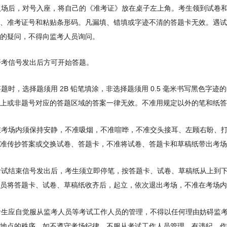
生入场后，对号入座，将自己的《准考证》放在桌子左上角。考生领到试卷
、准考证号和粘贴条形码。凡漏填、错填或字迹不清的答题卡无效。遇试
的疑问，不得向监考人员询问。
 开考信号发出后方可开始答题。
 答题时，选择题须用 2B 铅笔填涂，非选择题须用 0.5 毫米书写黑色
上或非题号对应的答题区域的答案一律无效。不准用规定以外的笔和纸答
 在考场内须保持安静，不准吸烟，不准喧哗，不准交头接耳、左顾右盼、
准传抄答案或交换试卷、答题卡，不准将试卷、答题卡和草稿纸带出考场
 考试结束信号发出后，考生须立即停笔，按答题卡、试卷、草稿纸从上到
员将答题卡、试卷、草稿纸收齐后，起立，依次退出考场，不准在考场内
 考生应自觉服从监考人员等考试工作人员的管理，不得以任何理由妨碍监
地点的秩序。如不遵守考场纪律，不服从考试工作人员管理，有违纪、作