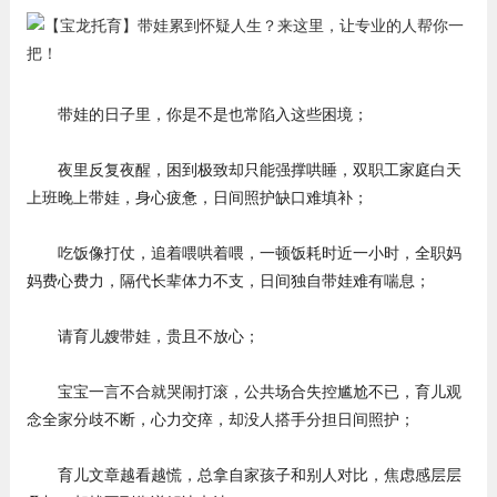
带娃的日子里，你是不是也常陷入这些困境；
夜里反复夜醒，困到极致却只能强撑哄睡，双职工家庭白天
上班晚上带娃，身心疲惫，日间照护缺口难填补；
吃饭像打仗，追着喂哄着喂，一顿饭耗时近一小时，全职妈
妈费心费力，隔代长辈体力不支，日间独自带娃难有喘息；
请育儿嫂带娃，贵且不放心；
宝宝一言不合就哭闹打滚，公共场合失控尴尬不已，育儿观
念全家分歧不断，心力交瘁，却没人搭手分担日间照护；
育儿文章越看越慌，总拿自家孩子和别人对比，焦虑感层层