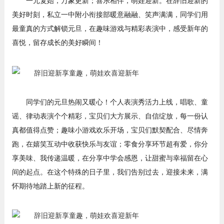
一元复始，万象更新；喜乐相伴，萌娃迎新。在辞旧迎新的
美好时刻，私立一中附小衔接部暖意融融、笑声满满，同学们用
最童真的方式解锁元旦，在趣味游戏与精彩表演中，感受新年的
喜悦，留存成长的美好瞬间！
同学们的元旦热闹又暖心！个人表演秀活力上线，唱歌、童
谣、律动表演个个精彩，宝贝们大方展示、自信绽放，每一份认
真都值得点赞；趣味小游戏欢乐开场，宝贝们默契配合、尽情奔
跑，在嬉笑互动中收获快乐与友谊；零食分享环节超有爱，你分
享美味、我传递温暖，在分享中学会感恩，让甜蜜与幸福留在心
间的起点。在这个特殊的日子里，我们告别过去，迎接未来，满
怀期待地踏上新的征程。