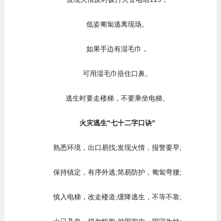
低姿匍匐逃离现场。
如果手边有湿毛巾，
可用湿毛巾捂住口鼻。
逃生时要走楼梯，不要乘坐电梯。
火灾逃生"七十二字口诀"
熟悉环境，出口易找;发现火情，报警要早;
保持镇定，有序外逃;简易防护，匍匐弯腰;
慎入电梯，改走楼道;缓降逃生，不等不靠;