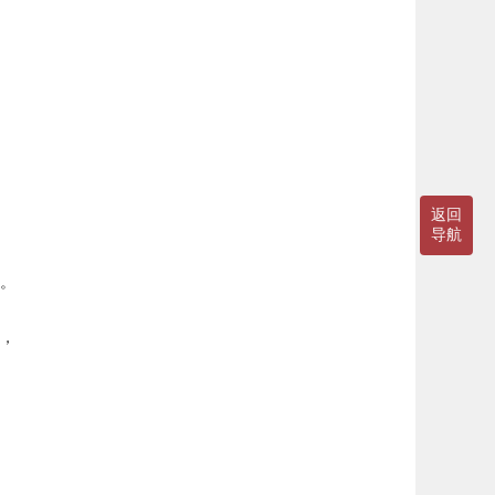
返回
导航
。
，