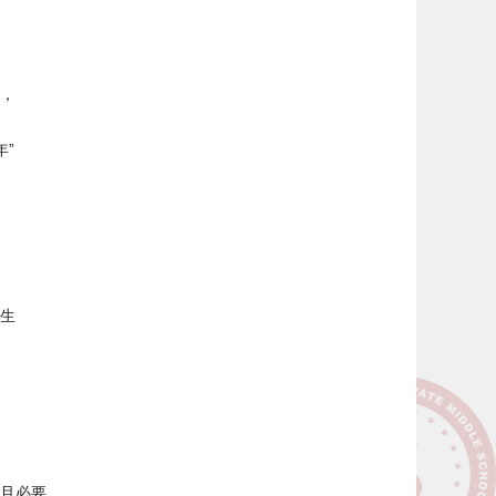
，
年”
生
且必要，