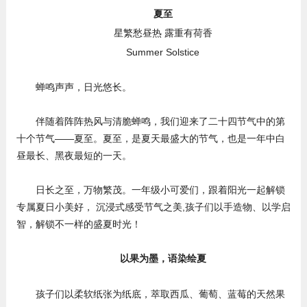
夏至
星繁愁昼热 露重有荷香
Summer Solstice
蝉鸣声声，日光悠长。
伴随着阵阵热风与清脆蝉鸣，我们迎来了二十四节气中的第
十个节气——夏至。夏至，是夏天最盛大的节气，也是一年中白
昼最长、黑夜最短的一天。
日长之至，万物繁茂。一年级小可爱们，跟着阳光一起解锁
专属夏日小美好， 沉浸式感受节气之美,孩子们以手造物、以学启
智，解锁不一样的盛夏时光！
以果为墨，语染绘夏
孩子们以柔软纸张为纸底，萃取西瓜、葡萄、蓝莓的天然果