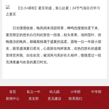
日光缓缓收敛，晚风捎来清甜荷香，蝉鸣也慢慢轻柔下来。
夏至限定的悠长白日到此暂告一段落，枝头青果、池间莲叶、傍
晚微凉的晚风，都藏着独属于盛夏的温柔。愿每一位一年级小朋
友，眼里盛满夏日星光，心底留住纯粹童真，在热烈悠长的盛夏
里肆意奔跑、自在欢笑，被清风与美好长久相伴，慢慢度过一段
充满童趣与欢喜的夏日时光。
首页
私立一中
幼儿园
小学部
中学部
新闻中心
党支部
意见建议
联系我们