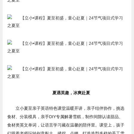
夏遇英趣，冰爽赴夏
立小夏至亲子英语特色课堂温暖开讲，亲子结伴协作，挑选
食材、分装模具，亲手DIY专属解暑雪糕，制作间隙认读甜品、
食材类英文单词，让语言学习藏在温馨的陪伴里。课堂上，孩子
们跟着老师玩转创意黏土，揉捏、点缀，打造造型多样的手工雪