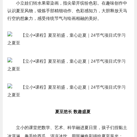
小立娃们转水果晕染画，指尖晕开缤纷色彩。在趣味创作中
认识夏至风物，锻炼手部精细动作、色彩感知力，大胆释放天马
行空的想象力，感受传统节气与绘画相融的美好。
夏至悠长 数趣盛夏
立小的课堂把数学、艺术、科学融进夏日里，孩子们捏黏土
冰淇淋，趣手绘西瓜、清凉冰饮，用斑斓色彩描绘夏至风光；