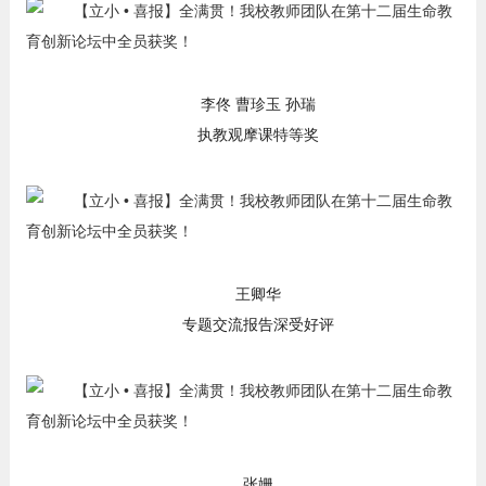
李佟 曹珍玉 孙瑞
执教观摩课特等奖
王卿华
专题交流报告深受好评
张姗