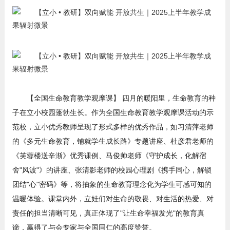
【全国生命教育教学观摩课】 四月的暖阳里，生命教育的种
子在立小校园蓬勃生长。作为全国生命教育教学观摩课活动的示
范校，立小优秀教师呈现了形式多样的优秀作品，如习清萍老师
的《多元生命教育，铺就学生成长路》专题讲座、杜彦君老师的
《芙蓉楼送辛渐》优秀课例、马俊帅老师《守护成长，化解宿
舍"风波"》的讲座、张清影老师的校园心理剧《携手同心，解锁
团结"心"密码》等，将抽象的生命教育理念化为学生可感可知的
温暖体验。课堂内外，立娃们对生命的敬畏、对生活的热爱、对
责任的担当清晰可见，真正体现了"让生命幸福发光"的教育真
谛，赢得了与会专家与全国同仁的高度赞誉。