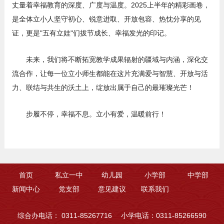
丈量着幸福教育的深度、广度与温度。2025上半年的精彩画卷，
是全体立小人坚守初心、锐意进取、开放包容、热忱分享的见
证，更是"五有立娃"们拔节成长、幸福发光的印记。
未来，我们将不断拓宽教学成果辐射的疆域与内涵，深化交
流合作，让每一位立小师生都能在这片充满爱与智慧、开放与活
力、联结与共生的沃土上，绽放出属于自己的最璀璨光芒！
步履不停，幸福不息。立小有爱，温暖前行！
首页
私立一中
幼儿园
小学部
中学部
新闻中心
党支部
意见建议
联系我们
综合办电话： 0311-85267716
小学电话：0311-85266590