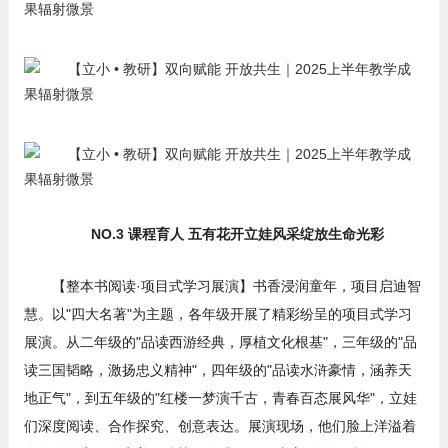
NO.3 课程育人 五有花开立娃风采绽放生命光彩
【整本书阅读·项目式学习展演】书香浸润童年，项目启迪智
慧。以"四大名著"为主题，各年级开展了精彩纷呈的项目式学习
展演。从二年级的"品读西游经典，厚植文化根基"，三年级的"品
读三国韬略，激扬忠义精神"，四年级的"品读水浒豪情，涵养天
地正气"，到五年级的"红楼一梦演千古，青春百态展风华"，立娃
们深度阅读、合作探究、创意表达。展演现场，他们脸上洋溢着