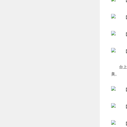
台上
美。