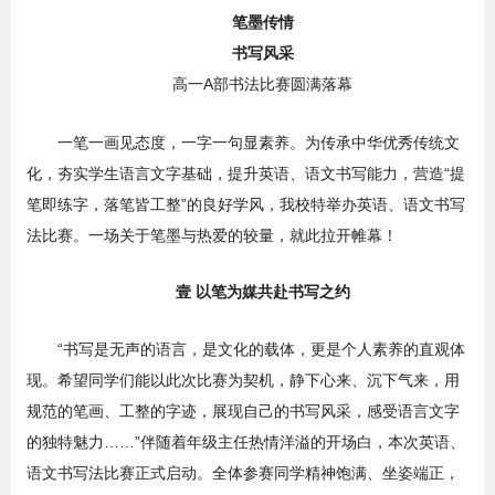
笔墨传情
书写风采
高一A部书法比赛圆满落幕
一笔一画见态度，一字一句显素养。为传承中华优秀传统文
化，夯实学生语言文字基础，提升英语、语文书写能力，营造“提
笔即练字，落笔皆工整”的良好学风，我校特举办英语、语文书写
法比赛。一场关于笔墨与热爱的较量，就此拉开帷幕！
壹 以笔为媒共赴书写之约
“书写是无声的语言，是文化的载体，更是个人素养的直观体
现。希望同学们能以此次比赛为契机，静下心来、沉下气来，用
规范的笔画、工整的字迹，展现自己的书写风采，感受语言文字
的独特魅力……”伴随着年级主任热情洋溢的开场白，本次英语、
语文书写法比赛正式启动。全体参赛同学精神饱满、坐姿端正，